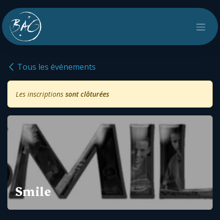
Se rendre au contenu
Tous les événements
Les inscriptions
sont clôturées
Smile