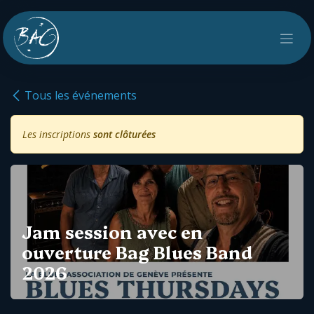
Se rendre au contenu
Tous les événements
Les inscriptions
sont clôturées
Jam session avec en
ouverture Bag Blues Band
2026