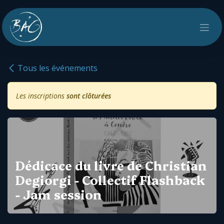
Se rendre au contenu
Tous les événements
Les inscriptions
sont clôturées
Dédicace du livre de Christian
Degiorgi - Collectif Flashback
- Jam session